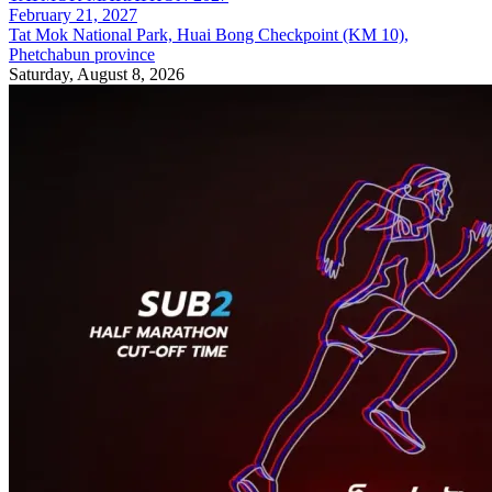
February 21, 2027
Tat Mok National Park, Huai Bong Checkpoint (KM 10),
Phetchabun province
Saturday, August 8, 2026