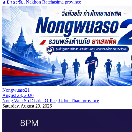
อ.ปักธงชัย, Nakhon Ratchasima province
Nongwuaso21
August 23, 2026
Nong Wua So District Office, Udon Thani province
Saturday, August 29, 2026