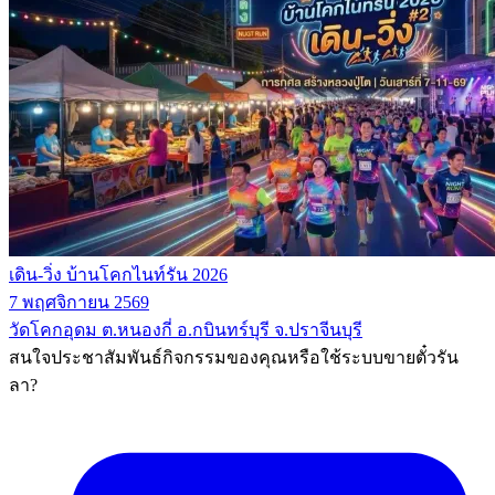
เดิน-วิ่ง บ้านโคกไนท์รัน 2026
7 พฤศจิกายน 2569
วัดโคกอุดม ต.หนองกี่ อ.กบินทร์บุรี จ.ปราจีนบุรี
สนใจประชาสัมพันธ์กิจกรรมของคุณหรือใช้ระบบขายตั๋วรัน
ลา?