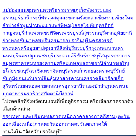
แม่ฮ่องสอน
ชุมพร
นครศรีธรรมราช
ภูเก็ต
พังงา
ระนอง
สุราษฎร์ธานี
กระบี่
พัทลุง
สตูล
สงขลา
ตรัง
ยะลา
เชียงราย
เชียงใหม่
ลำปาง
ลำพูน
น่าน
พะเยา
แพร่
พิษณุโลก
สุโขทัย
อุตรดิตถ์
กาญจนบุรี
กำแพงเพชร
พิจิตร
เพชรบูรณ์
สุพรรณบุรี
ตาก
อุทัยธานี
อ่างทอง
ชัยนาท
ลพบุรี
นครนายก
ปราจีนบุรี
นครสวรรค์
พระนครศรีอยุธยา
ปทุมธานี
สิงห์บุรี
สระบุรี
กรุงเทพมหานคร
นนทบุรี
นครปฐม
เพชรบุรี
ประจวบคีรีขันธ์
ราชบุรี
สมุทรปราการ
สมุทรสาคร
สมุทรสงคราม
ศรีสะเกษ
อุบลราชธานี
อำนาจเจริญ
ยโสธร
ชลบุรี
ฉะเชิงเทรา
จันทบุรี
สระแก้ว
ระยอง
ตราด
บุรีรัมย์
ชัยภูมิ
ขอนแก่น
กาฬสินธุ์
มหาสารคาม
นครราชสีมา
ร้อยเอ็ด
สุรินทร์
เลย
หนองคาย
สกลนคร
อุดรธานี
หนองบัวลำภู
นครพนม
มุกดาหาร
นราธิวาส
ปัตตานี
บึงกาฬ
โปรดคลิกที่จังหวัดบนแผนที่เพื่อดูกิจกรรม หรือเลือกภาคจากตัว
เลือกด้านล่าง
กรุงเทพฯ และปริมณฑล
ภาคเหนือ
ภาคกลาง
ภาคอีสาน (ตะวัน
ออกเฉียงเหนือ)
ภาคตะวันออก
ภาคตะวันตก
ภาคใต้
งานวิ่งใน "จังหวัดปราจีนบุรี"