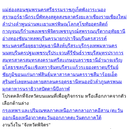
แม่ฮ่องสอน
ชุมพร
นครศรีธรรมราช
ภูเก็ต
พังงา
ระนอง
สุราษฎร์ธานี
กระบี่
พัทลุง
สตูล
สงขลา
ตรัง
ยะลา
เชียงราย
เชียงใหม่
ลำปาง
ลำพูน
น่าน
พะเยา
แพร่
พิษณุโลก
สุโขทัย
อุตรดิตถ์
กาญจนบุรี
กำแพงเพชร
พิจิตร
เพชรบูรณ์
สุพรรณบุรี
ตาก
อุทัยธานี
อ่างทอง
ชัยนาท
ลพบุรี
นครนายก
ปราจีนบุรี
นครสวรรค์
พระนครศรีอยุธยา
ปทุมธานี
สิงห์บุรี
สระบุรี
กรุงเทพมหานคร
นนทบุรี
นครปฐม
เพชรบุรี
ประจวบคีรีขันธ์
ราชบุรี
สมุทรปราการ
สมุทรสาคร
สมุทรสงคราม
ศรีสะเกษ
อุบลราชธานี
อำนาจเจริญ
ยโสธร
ชลบุรี
ฉะเชิงเทรา
จันทบุรี
สระแก้ว
ระยอง
ตราด
บุรีรัมย์
ชัยภูมิ
ขอนแก่น
กาฬสินธุ์
มหาสารคาม
นครราชสีมา
ร้อยเอ็ด
สุรินทร์
เลย
หนองคาย
สกลนคร
อุดรธานี
หนองบัวลำภู
นครพนม
มุกดาหาร
นราธิวาส
ปัตตานี
บึงกาฬ
โปรดคลิกที่จังหวัดบนแผนที่เพื่อดูกิจกรรม หรือเลือกภาคจากตัว
เลือกด้านล่าง
กรุงเทพฯ และปริมณฑล
ภาคเหนือ
ภาคกลาง
ภาคอีสาน (ตะวัน
ออกเฉียงเหนือ)
ภาคตะวันออก
ภาคตะวันตก
ภาคใต้
งานวิ่งใน "จังหวัดพิจิตร"