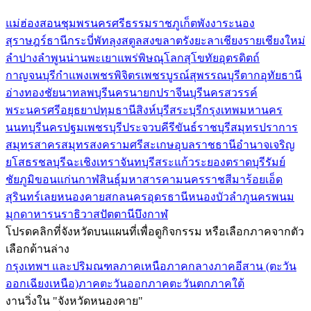
แม่ฮ่องสอน
ชุมพร
นครศรีธรรมราช
ภูเก็ต
พังงา
ระนอง
สุราษฎร์ธานี
กระบี่
พัทลุง
สตูล
สงขลา
ตรัง
ยะลา
เชียงราย
เชียงใหม่
ลำปาง
ลำพูน
น่าน
พะเยา
แพร่
พิษณุโลก
สุโขทัย
อุตรดิตถ์
กาญจนบุรี
กำแพงเพชร
พิจิตร
เพชรบูรณ์
สุพรรณบุรี
ตาก
อุทัยธานี
อ่างทอง
ชัยนาท
ลพบุรี
นครนายก
ปราจีนบุรี
นครสวรรค์
พระนครศรีอยุธยา
ปทุมธานี
สิงห์บุรี
สระบุรี
กรุงเทพมหานคร
นนทบุรี
นครปฐม
เพชรบุรี
ประจวบคีรีขันธ์
ราชบุรี
สมุทรปราการ
สมุทรสาคร
สมุทรสงคราม
ศรีสะเกษ
อุบลราชธานี
อำนาจเจริญ
ยโสธร
ชลบุรี
ฉะเชิงเทรา
จันทบุรี
สระแก้ว
ระยอง
ตราด
บุรีรัมย์
ชัยภูมิ
ขอนแก่น
กาฬสินธุ์
มหาสารคาม
นครราชสีมา
ร้อยเอ็ด
สุรินทร์
เลย
หนองคาย
สกลนคร
อุดรธานี
หนองบัวลำภู
นครพนม
มุกดาหาร
นราธิวาส
ปัตตานี
บึงกาฬ
โปรดคลิกที่จังหวัดบนแผนที่เพื่อดูกิจกรรม หรือเลือกภาคจากตัว
เลือกด้านล่าง
กรุงเทพฯ และปริมณฑล
ภาคเหนือ
ภาคกลาง
ภาคอีสาน (ตะวัน
ออกเฉียงเหนือ)
ภาคตะวันออก
ภาคตะวันตก
ภาคใต้
งานวิ่งใน "จังหวัดหนองคาย"