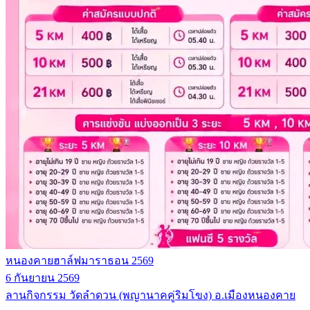
หนองคายฮาล์ฟมาราธอน 2569
6 กันยายน 2569
ลานกิจกรรม วัดลำดวน (พญานาคคู่ริมโขง) อ.เมืองหนองคาย