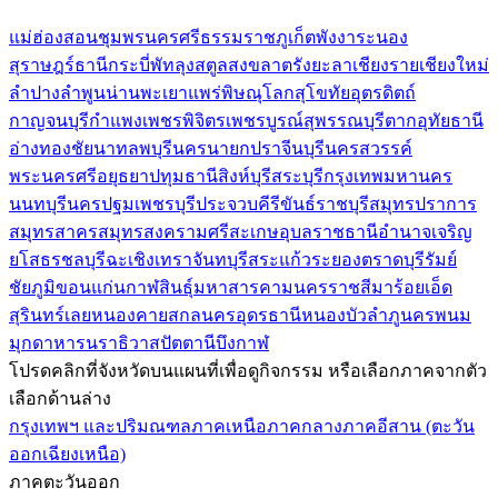
แม่ฮ่องสอน
ชุมพร
นครศรีธรรมราช
ภูเก็ต
พังงา
ระนอง
สุราษฎร์ธานี
กระบี่
พัทลุง
สตูล
สงขลา
ตรัง
ยะลา
เชียงราย
เชียงใหม่
ลำปาง
ลำพูน
น่าน
พะเยา
แพร่
พิษณุโลก
สุโขทัย
อุตรดิตถ์
กาญจนบุรี
กำแพงเพชร
พิจิตร
เพชรบูรณ์
สุพรรณบุรี
ตาก
อุทัยธานี
อ่างทอง
ชัยนาท
ลพบุรี
นครนายก
ปราจีนบุรี
นครสวรรค์
พระนครศรีอยุธยา
ปทุมธานี
สิงห์บุรี
สระบุรี
กรุงเทพมหานคร
นนทบุรี
นครปฐม
เพชรบุรี
ประจวบคีรีขันธ์
ราชบุรี
สมุทรปราการ
สมุทรสาคร
สมุทรสงคราม
ศรีสะเกษ
อุบลราชธานี
อำนาจเจริญ
ยโสธร
ชลบุรี
ฉะเชิงเทรา
จันทบุรี
สระแก้ว
ระยอง
ตราด
บุรีรัมย์
ชัยภูมิ
ขอนแก่น
กาฬสินธุ์
มหาสารคาม
นครราชสีมา
ร้อยเอ็ด
สุรินทร์
เลย
หนองคาย
สกลนคร
อุดรธานี
หนองบัวลำภู
นครพนม
มุกดาหาร
นราธิวาส
ปัตตานี
บึงกาฬ
โปรดคลิกที่จังหวัดบนแผนที่เพื่อดูกิจกรรม หรือเลือกภาคจากตัว
เลือกด้านล่าง
กรุงเทพฯ และปริมณฑล
ภาคเหนือ
ภาคกลาง
ภาคอีสาน (ตะวัน
ออกเฉียงเหนือ)
ภาคตะวันออก