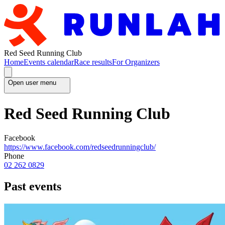
Red Seed Running Club
Home
Events calendar
Race results
For Organizers
Open user menu
Red Seed Running Club
Facebook
https://www.facebook.com/redseedrunningclub/
Phone
02 262 0829
Past events