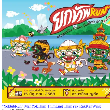
"YoktubRun" ManYokThim ThimLing ThimYak RakKanWing