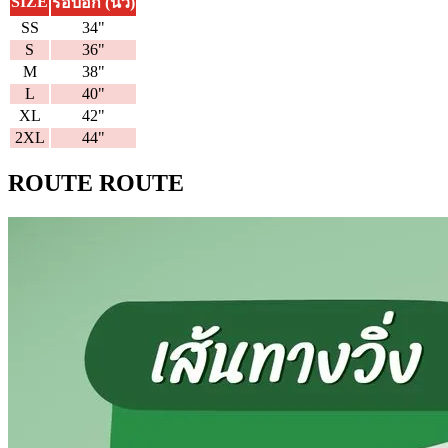
SIZE
รอบอก (นิ้ว)
SS
34"
S
36"
M
38"
L
40"
XL
42"
2XL
44"
ROUTE ROUTE