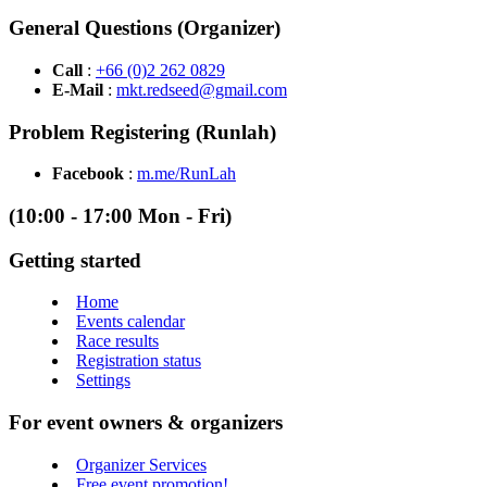
General Questions (Organizer)
Call
:
+66 (0)2 262 0829
E-Mail
:
mkt.redseed@gmail.com
Problem Registering (Runlah)
Facebook
:
m.me/RunLah
(10:00 - 17:00 Mon - Fri)
Getting started
Home
Events calendar
Race results
Registration status
Settings
For event owners & organizers
Organizer Services
Free event promotion!