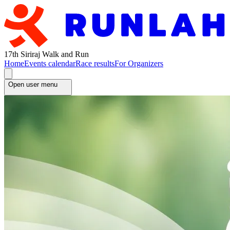
17th Siriraj Walk and Run
Home
Events calendar
Race results
For Organizers
Open user menu