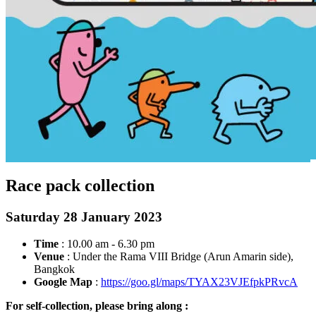
Race pack collection
Saturday 28 January 2023
Time
: 10.00 am - 6.30 pm
Venue
: Under the Rama VIII Bridge (Arun Amarin side),
Bangkok
Google Map
:
https://goo.gl/maps/TYAX23VJEfpkPRvcA
For self-collection, please bring along :