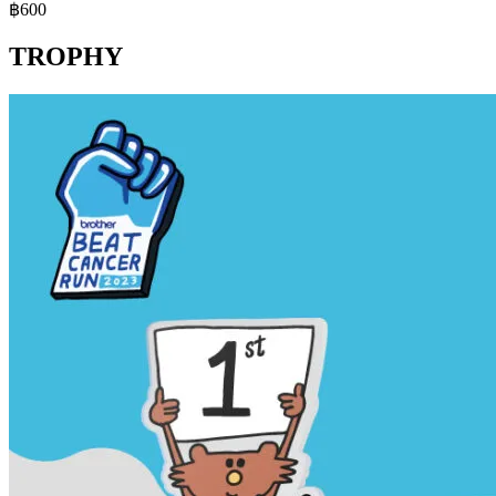
฿600
TROPHY