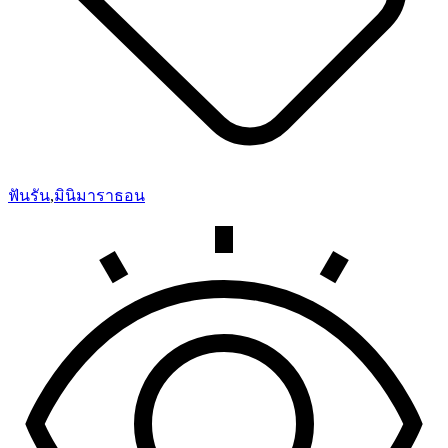
ฟันรัน
,
มินิมาราธอน