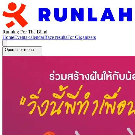
Running For The Blind
Home
Events calendar
Race results
For Organizers
Open user menu