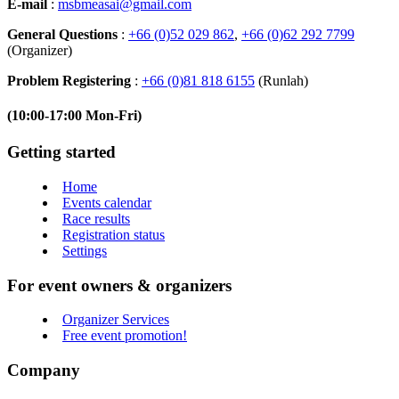
E-mail
:
msbmeasai@gmail.com
General Questions
:
+66 (0)52 029 862
,
+66 (0)62 292 7799
(Organizer)
Problem Registering
:
+66 (0)81 818 6155
(Runlah)
(10:00-17:00 Mon-Fri)
Getting started
Home
Events calendar
Race results
Registration status
Settings
For event owners & organizers
Organizer Services
Free event promotion!
Company