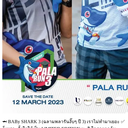
🦈 BABy SHARK 3 (ฉลามพลารันงั๊บๆ ปี 3) เราไม่ทำมาเยอะ ✅