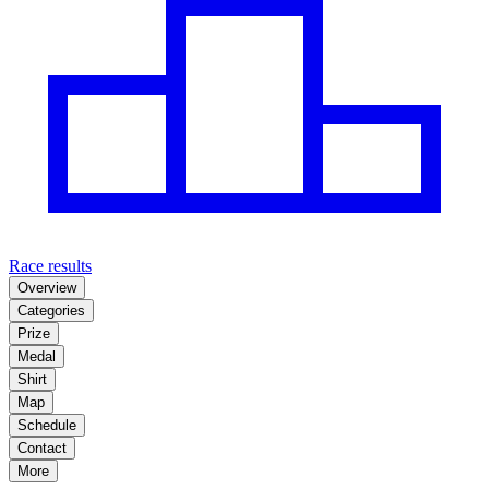
Race results
Overview
Categories
Prize
Medal
Shirt
Map
Schedule
Contact
More