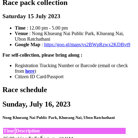
Race pack collection
Saturday 15 July 2023
Time
: 12.00 pm - 5.00 pm
Venue
: Nong Khueang Nai Public Park, Khueang Nai,
Ubon Ratchathani
Google Map
:
https://goo.gl/maps/vs2BWpRzwx2KDBvt9
For self-collection, please bring along :
Registration Tracking Number or Barcode (email or check
from
here
)
Citizen ID Card/Passport
Race schedule
Sunday, July 16, 2023
Nong Khueang Nai Public Park, Khueang Nai, Ubon Ratchathani
Time
Description