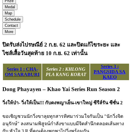
Prize
Medal
Map
Schedule
Contact
More
ปิดรับส่งไปรษณีย์ 2 ก.ย. 62 และปิดแก้ไขระยะ และ
ไซส์เสื้อวันสุดท้าย 10 ก.ย. 62 เท่านั้น
Series 3 :
Series 1 : CHA-
Series 2 : KHLONG
PANGSIDA SA
OM SARABURI
PLA KANG KORAT
KAEO
Dong Phayayen – Khao Yai Series Run Season 2
วิ่งให้ป่า​- วิ่งให้เป็น!!! กับดงพญาเย็น-เขาใหญ่ ซีรีส์รัน ซีซั่น 2
ขอเชิญชวนนักวิ่งขาลุยทุกสารทิศมาร่วมใจกันเป็น "นักวิ่งจิต
อนุรักษ์"​ ลงสนามพิสูจน์กำลังขาแบบมีจิตสำนึก​ตลอดเส้นทาง
กับ​ หัวใจ 3 R​ ที่คุณต้องพกพาไปวิ่งพร้อมกัน..