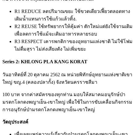
R1​ REDUCE ลดปริมาณขยะ ใช้ขวดเดียวเฟี้ยวตลอดทาง​
เติมน้ำแทนการใช้แก้วแล้วทิ้ง.
R​2​ REUSE ใช้ทรัพยากรให้คุ้มค่า ตักใหม่แต่ยังใช้จานเดิม​
เพื่อลดการใช้แม้จะเติมอาหารหลายรอบ
R3 RESPECT เคารพกติกาของอุทยานแห่งชาติ ไม่ใช้โฟม
ไม่ดื่มสุรา ไม่ส่งเสียงดัง​ ไม่เพิ่มขยะ​
Series 2: KHLONG PLA KANG KORAT
วันอาทิตย์ที่ 20 ตุลาคม 2562 ณ หน่วยพิทักษ์อุทยานแห่งชาติเขา
ใหญ่ ขญ.4 (คลองปลากั้ง) จังหวัดนครราชสีมา
100 บาท จากค่าสมัครของทุกท่าน มอบให้สมาคมอนุรักษ์ป่า
มรดกโลกดงพญาเย็น-เขาใหญ่ เพื่อใช้ในการขับเคลื่อนกิจกรรม
การอนุรักษ์ป่ามรดกโลกดงพญาเย็น-เขาใหญ่
วัตถุประสงค์
เพื่อเผยแพร่ความรู้เกี่ยวกับป่ามรดกโลกดงพญาเย็น-เขา