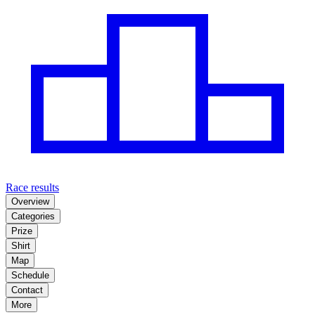
Race results
Overview
Categories
Prize
Shirt
Map
Schedule
Contact
More