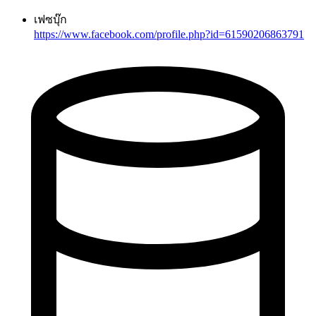
เฟซบุ๊ก
https://www.facebook.com/profile.php?id=61590206863791