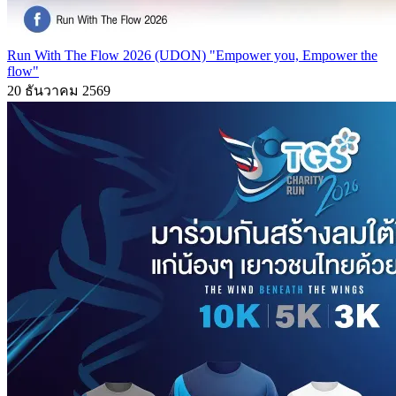
Run With The Flow 2026 (UDON) "Empower you, Empower the
flow"
20 ธันวาคม 2569