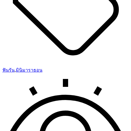
ฟันรัน
,
มินิมาราธอน