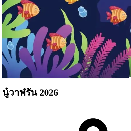
นู๋วาฬรัน 2026