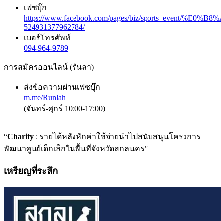
เฟซบุ๊ก
https://www.facebook.com/pages/biz/sports_eve
524931377962784/
เบอร์โทรศัพท์
094-964-9789
การสมัครออนไลน์ (รันลา)
ส่งข้อความผ่านเฟซบุ๊ก
m.me/Runlah
(จันทร์-ศุกร์ 10:00-17:00)
“
Charity
: รายได้หลังหักค่าใช้จ่ายนำไปสนับสนุนโครงการ
พัฒนาศูนย์เด็กเล็กในพื้นที่จังหวัดสกลนคร”
เหรียญที่ระลึก