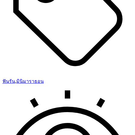
ฟันรัน
,
มินิมาราธอน