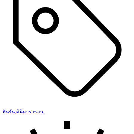
ฟันรัน
,
มินิมาราธอน