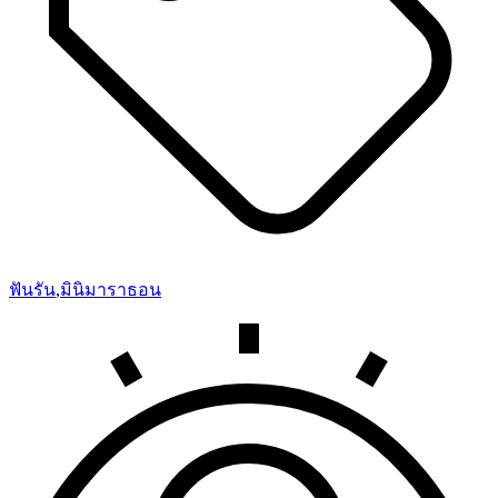
ฟันรัน
,
มินิมาราธอน