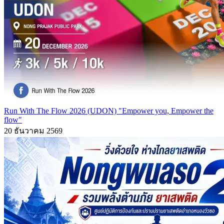
Run With The Flow 2026 (UDON) "Empower you, Empower the
flow"
20 ธันวาคม 2569