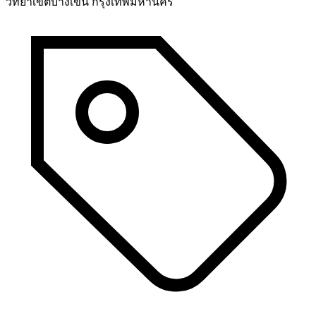
วิทยาเขตบางเขน กรุงเทพมหานคร