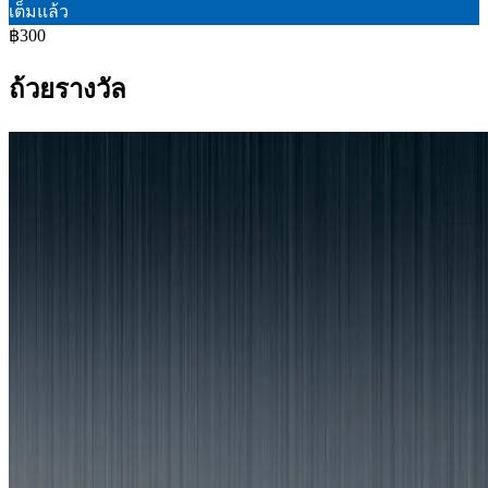
เต็มแล้ว
฿300
ถ้วยรางวัล