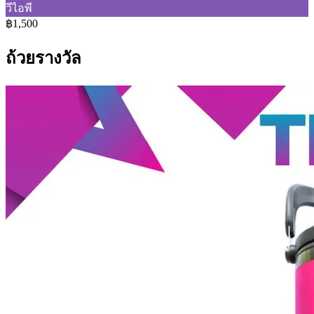
วีไอพี
฿1,500
ถ้วยรางวัล