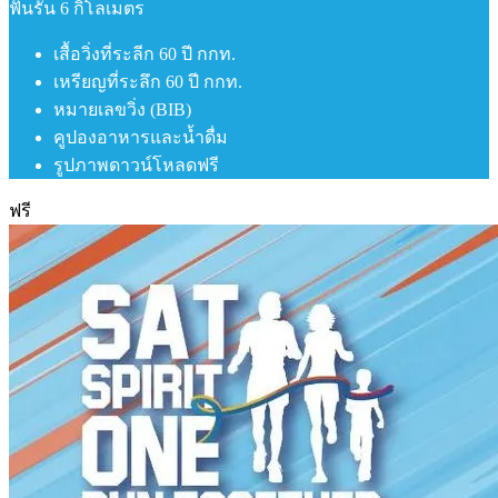
ฟันรัน 6 กิโลเมตร
เสื้อวิ่งที่ระลีก 60 ปี กกท.
เหรียญที่ระลึก 60 ปี กกท.
หมายเลขวิ่ง (BIB)
คูปองอาหารและน้ำดื่ม
รูปภาพดาวน์โหลดฟรี
ฟรี