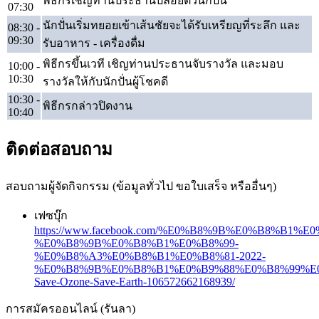
พิธีกรเชิญท่านประธานปล่อยตัวนักปั่น
07:30
นักปั่นเริ่มทยอยเข้าเส้นชัยจะได้รับเหรียญที่ระลึก และ
08:30 -
09:30
รับอาหาร - เครื่องดื่ม
พิธีกรขึ้นเวที เชิญท่านประธานจับรางวัล และมอบ
10:00 -
10:30
รางวัลให้กับนักปั่นผู้โชคดี
10:30 -
พิธีกรกล่าวปิดงาน
10:40
ติดต่อสอบถาม
สอบถามผู้จัดกิจกรรม (ข้อมูลทั่วไป ขอใบเสร็จ หรืออื่นๆ)
เฟซบุ๊ก
https://www.facebook.com/%E0%B8%9B%E0%B8%B1%
%E0%B8%9B%E0%B8%B1%E0%B8%99-
%E0%B8%A3%E0%B8%B1%E0%B8%81-2022-
%E0%B8%9B%E0%B8%B1%E0%B9%88%E0%B8%99%E
Save-Ozone-Save-Earth-106572662168939/
การสมัครออนไลน์ (รันลา)