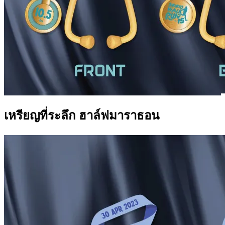
เหรียญที่ระลึก ฮาล์ฟมาราธอน