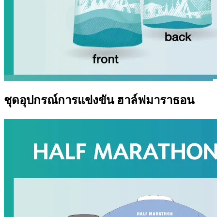
ชุดอุปกรณ์การแข่งขัน ฮาล์ฟมาราธอน