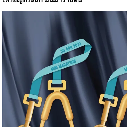
เหรียญที่ระลึก มินิมาราธอน