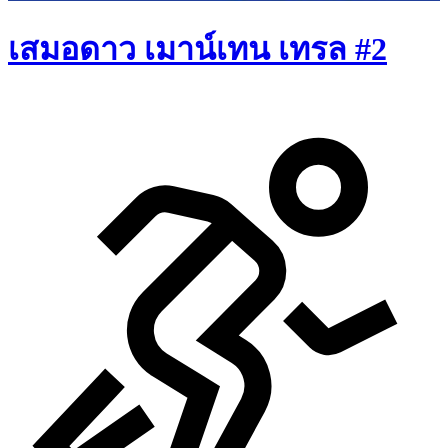
เสมอดาว เมาน์เทน เทรล #2