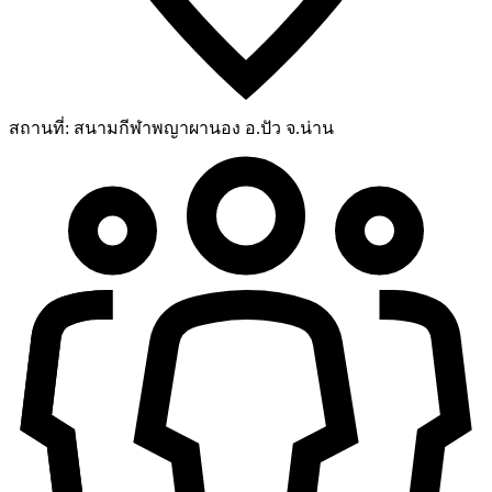
สถานที่:
สนามกีฬาพญาผานอง อ.ปัว จ.น่าน