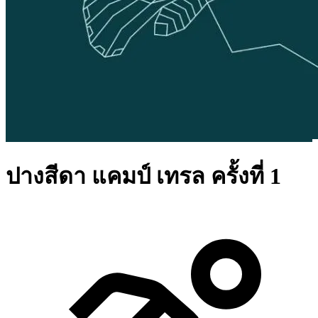
ปางสีดา แคมป์ เทรล ครั้งที่ 1