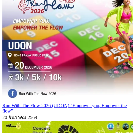
Run With The Flow 2026 (UDON) "Empower you, Empower the
flow"
20 ธันวาคม 2569