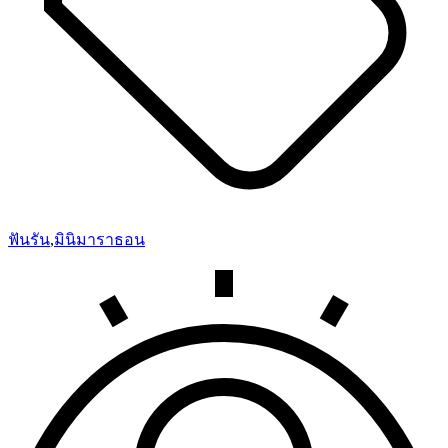
ฟันรัน
,
มินิมาราธอน