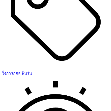
วิ่งการกุศล
,
ฟันรัน