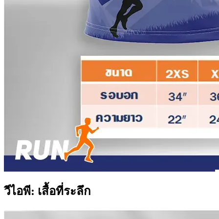
วีไอพี: เสื้อที่ระลึก