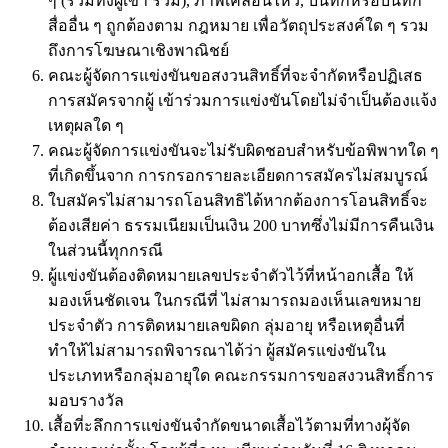
ๆ (รวมทั้งผู้เข้า ร่วม), ภาพเคลื่อนไหว, บันทึกหรือบันทึก
สื่ออื่น ๆ ถูกต้องตาม กฎหมาย เพื่อวัตถุประสงค์ใด ๆ รวม
ถึงการโฆษณาเชิงพาณิชย์
คณะผู้จัดการแข่งขันขอสงวนสิทธิ์ที่จะจำกัดหรือปฏิเสธ
การสมัครจากผู้ เข้าร่วมการแข่งขันโดยไม่จำเป็นต้องแจ้ง
เหตุผลใด ๆ
คณะผู้จัดการแข่งขันจะไม่รับผิดชอบสำหรับข้อพิพาทใด ๆ
ที่เกิดขึ้นจาก การกรอกรายละเอียดการสมัครไม่สมบูรณ์
ใบสมัครไม่สามารถโอนสิทธิได้หากต้องการโอนสิทธิ์จะ
ต้องเสียค่า ธรรมเนียมเป็นเงิน 200 บาทซึ่งไม่มีการคืนเงิน
ในส่วนนี้ทุกกรณี
ผู้แข่งขันต้องติดหมายเลขประจำตัวไว้ที่หน้าอกเสื้อ ให้
มองเห็นชัดเจน ในกรณีที่ ไม่สามารถมองเห็นเลขหมาย
ประจำตัว การติดหมายเลขผิดก ลุ่มอายุ หรือเหตุอื่นที่
ทำให้ไม่สามารถพิจารณาได้ว่า ผู้สมัครแข่งขันใน
ประเภทหรือกลุ่มอายุใด คณะกรรมการขอสงวนสิทธิ์การ
มอบรางวัล
เสื้อที่ะลึกการแข่งขันจำกัดขนาดเสื้อไว้ตามที่ทางผุ้จัด