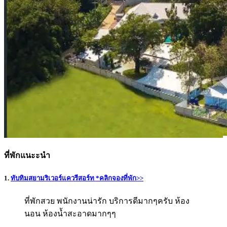
ที่พักแนะะนำ
1.
ทับทิมสยามริเวอร์แควรีสอร์ท *คลิกจองที่พัก>>
ที่พักสวย พนักงานน่ารัก บริการดีมากๆครับ ห้อง
นอน ห้องน้ำสะอาดมากๆๆ