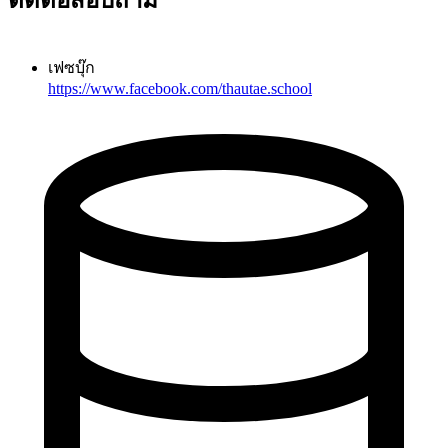
เฟซบุ๊ก
https://www.facebook.com/thautae.school