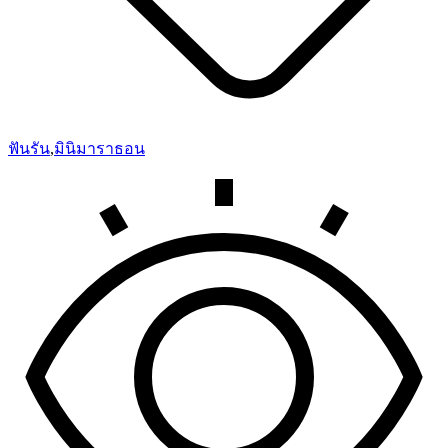
ฟันรัน
,
มินิมาราธอน