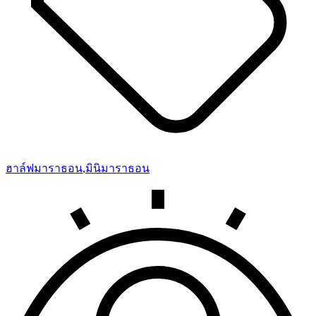
ฮาล์ฟมาราธอน
,
มินิมาราธอน