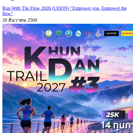
Run With The Flow 2026 (UDON) "Empower you, Empower the
flow"
20 ธันวาคม 2569