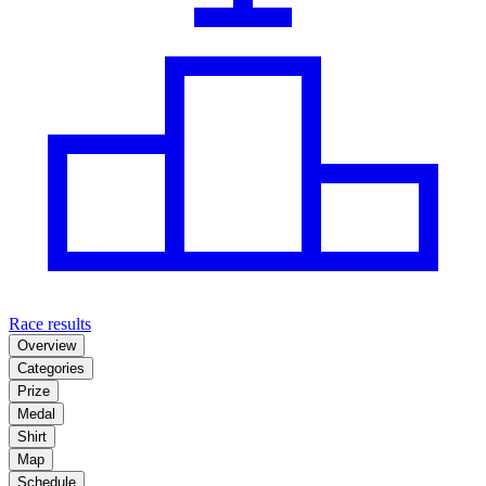
Race results
Overview
Categories
Prize
Medal
Shirt
Map
Schedule