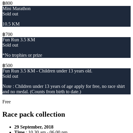
฿800
Mini Marathon
Sold out
10.5 KM
฿700
Fun Run 3.5 KM
Sold out
*No trophies or prize
฿500
Fun Run 3.5 KM - Children under 13 years old.
Sold out
Note : Children under 13 years of age apply for free, no race shirt
and no medal. (Counts from birth to date.)
Free
Race pack collection
29 September, 2018
Time
: 10.30 am - 06.00 pm