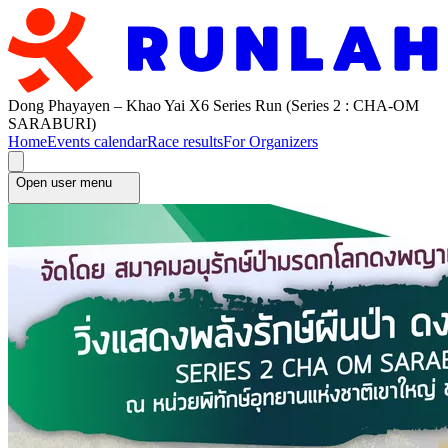
Dong Phayayen – Khao Yai X6 Series Run (Series 2 : CHA-OM
SARABURI)
Home
Events calendar
Race results
For Organizers
Open user menu